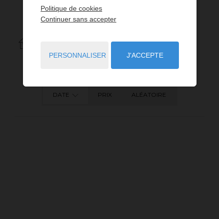
Politique de cookies
Continuer sans accepter
1
ANNONCES CORRESPONDANT À VOTRE RECHERCHE.
PERSONNALISER
J'ACCEPTE
DATE
PRIX
ALÉATOIRE