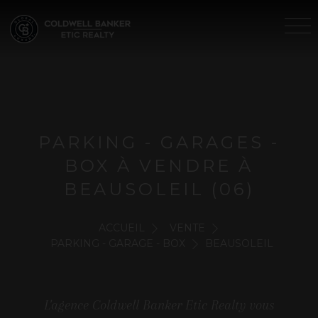
PARKING - GARAGES -
BOX À VENDRE À
BEAUSOLEIL (06)
ACCUEIL
VENTE
PARKING - GARAGE - BOX
BEAUSOLEIL
L'agence Coldwell Banker Etic Realty vous