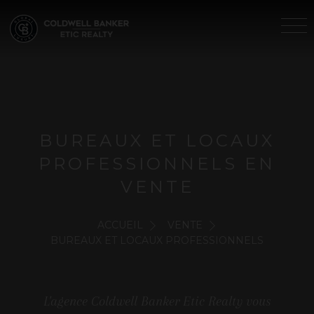
BUREAUX ET LOCAUX
PROFESSIONNELS EN
VENTE
ACCUEIL
VENTE
BUREAUX ET LOCAUX PROFESSIONNELS
L'agence Coldwell Banker Etic Realty vous