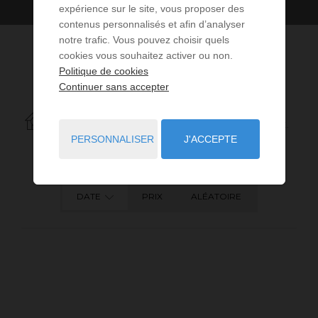
expérience sur le site, vous proposer des
contenus personnalisés et afin d’analyser
notre trafic. Vous pouvez choisir quels
cookies vous souhaitez activer ou non.
Politique de cookies
Continuer sans accepter
7
ANNONCES CORRESPONDANT À VOTRE RECHERCHE.
PERSONNALISER
J'ACCEPTE
DATE
PRIX
ALÉATOIRE