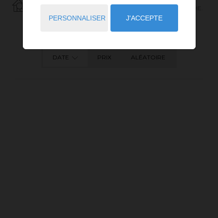
40
ANNONCES CORRESPONDANT À VOTRE RECHERCHE.
PERSONNALISER
J'ACCEPTE
DATE
PRIX
ALÉATOIRE