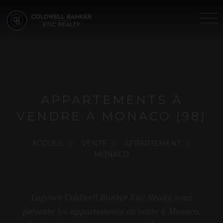
APPARTEMENTS À
VENDRE À MONACO (98)
ACCUEIL
VENTE
APPARTEMENT
MONACO
L'agence Coldwell Banker Etic Realty vous
présente les appartements en vente à Monaco.