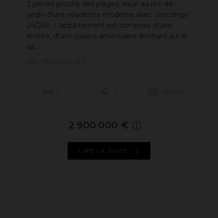
2 pièces proche des plages, situé au rez-de-
jardin d'une résidence moderne avec concierge
24/24h. L'appartement est composé d'une
entrée, d'une cuisine américaine donnant sur le
sa...
Réf. : VMC-2025-STG
1
1
70.0 m²
2 900 000 €
LIRE LA SUITE