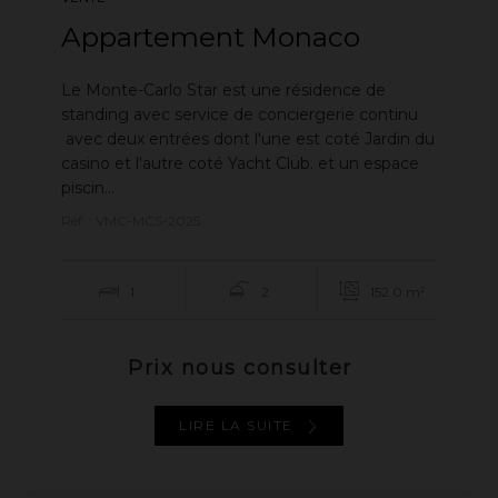
Appartement Monaco
Le Monte-Carlo Star est une résidence de
standing avec service de conciergerie continu
avec deux entrées dont l'une est coté Jardin du
casino et l'autre coté Yacht Club. et un espace
piscin...
Réf. : VMC-MCS-2025
1
2
152.0 m²
Prix nous consulter
LIRE LA SUITE