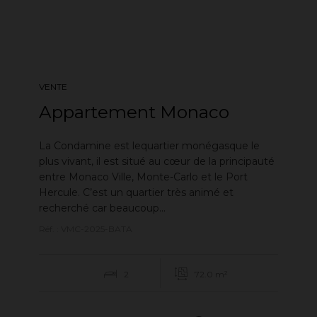
VENTE
Appartement Monaco
La Condamine est lequartier monégasque le
plus vivant, il est situé au cœur de la principauté
entre Monaco Ville, Monte-Carlo et le Port
Hercule. C’est un quartier très animé et
recherché car beaucoup...
Réf. : VMC-2025-BATA
2
72.0 m²