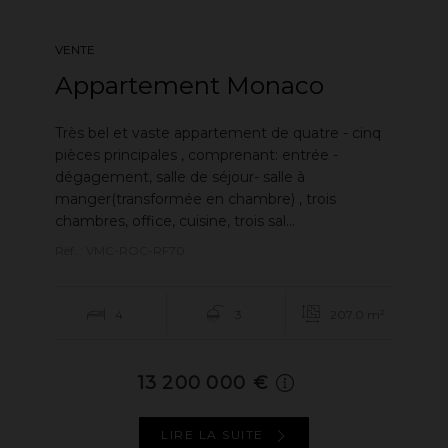
VENTE
Appartement Monaco
Très bel et vaste appartement de quatre - cinq
pièces principales , comprenant: entrée -
dégagement, salle de séjour- salle à
manger(transformée en chambre) , trois
chambres, office, cuisine, trois sal...
Réf. : VMC-ROC-RF70
4
3
207.0 m²
13 200 000 €
LIRE LA SUITE