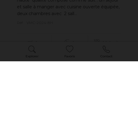
haute qualité composé comme suit : un séjour
et salle à manger avec cuisine ouverte équipée,
deux chambres avec 2 sall...
Réf. : VMC-2024-8H
2
2
90.0 m²
Explorer
Favoris
Contact
5 800 000 €
LIRE LA SUITE