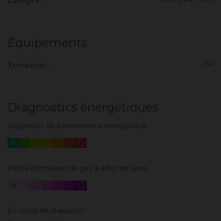
Charges :
Équipements
oui
Ascenseur :
Diagnostics énergétiques
Diagnostic de performance énergétique
A
B
C
D
E
F
G
Indice d'émission de gaz à effet de serre
A
B
C
D
E
F
G
En cours de réalisation