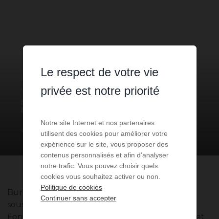
Le respect de votre vie
LOCAL COMMERCIAL
10 PIÈCES
À
privée est notre priorité
VENDRE
MONACO
- 98000
/ RÉF: LMC-
MC-MER
Notre site Internet et nos partenaires
46 650 €
10
pièces
950
m² de surface
utilisent des cookies pour améliorer votre
expérience sur le site, vous proposer des
contenus personnalisés et afin d’analyser
notre trafic. Vous pouvez choisir quels
cookies vous souhaitez activer ou non.
Politique de cookies
Bureaux de 900 m² avec espace de stockage en
Continuer sans accepter
sous-sol, situés dans un immeuble moderne de
Fontvieille. Accès optimisé grâce à un ascenseur et