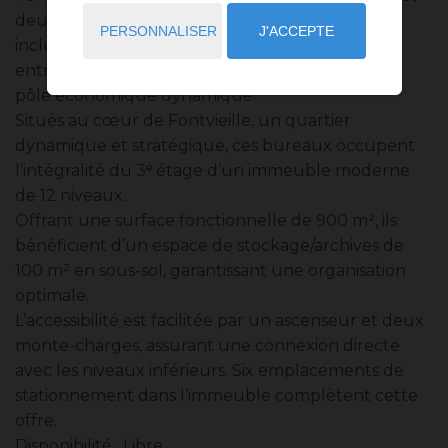
deux monte-charges, avec 6 places de parking
PERSONNALISER
J'ACCEPTE
incluses. Une adresse stratégique pour toute
entreprise souhaitant s’implanter au cœur d’un
pôle économique dynamique.
Situés au cœur de Fontvieille, un quartier
dynamique et stratégique, ces bureaux occupent
l’intégralité du 3ᵉ étage d’un immeuble moderne
de 12 niveaux.
Offrant une surface fonctionnelle de 900 m², ils
bénéficient d’un espace de stockage/archives de
100 m² en sous-sol, garantissant une organisation
optimale.
L’accessibilité est facilitée par un ascenseur et deux
monte-charges, assurant une connexion directe
avec les niveaux inférieurs. Six emplacements de
stationnement dans l’immeuble complètent cette
offre.
Disponibilité : Libre