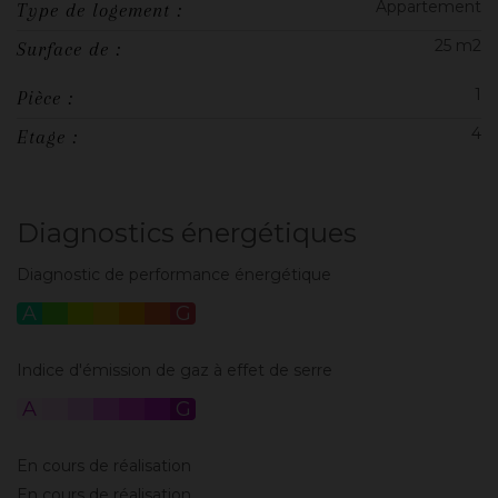
Appartement
Type de logement :
25 m2
Surface de :
1
Pièce :
4
Etage :
Diagnostics énergétiques
Diagnostic de performance énergétique
A
B
C
D
E
F
G
Indice d'émission de gaz à effet de serre
A
B
C
D
E
F
G
En cours de réalisation
En cours de réalisation