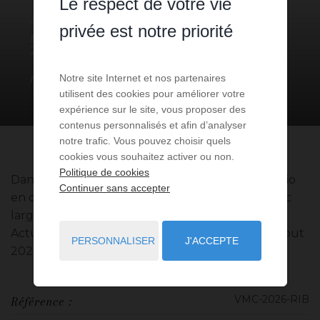
Le respect de votre vie
APPARTEMENT
1 PIÈCE
À VENDRE
privée est notre priorité
MONACO
- 98000
/ RÉF: VMC-
2026-RIB
1 300 000 €
Notre site Internet et nos partenaires
1
pièce
25
m² de surface
utilisent des cookies pour améliorer votre
expérience sur le site, vous proposer des
contenus personnalisés et afin d’analyser
notre trafic. Vous pouvez choisir quels
cookies vous souhaitez activer ou non.
Politique de cookies
Dans le quartier de la Condamine, spacieux studio
Continuer sans accepter
en dernier etage d'un immeuble Bourgeois, avec
large terrasse offrant une vue dégagéé.
Actuellement loué 2200 euros CC jusqu'au 31 aout
PERSONNALISER
J'ACCEPTE
2026
VMC-2026-RIB
Référence :