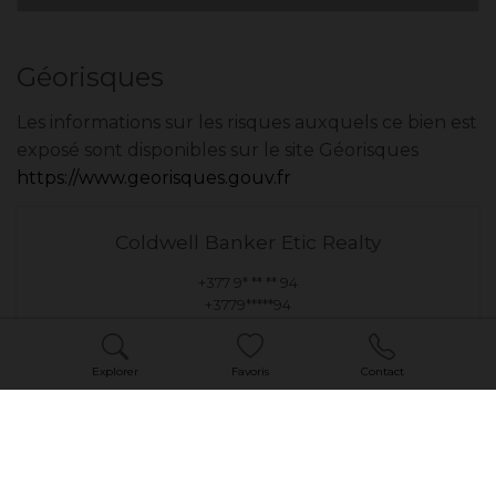
Géorisques
Les informations sur les risques auxquels ce bien est
exposé sont disponibles sur le site Géorisques
https://www.georisques.gouv.fr
Coldwell Banker Etic Realty
+377 9* ** ** 94
+3779*****94
Réf. : VMC-2026-RIB
Explorer
Favoris
Contact
DEMANDER UNE VISITE