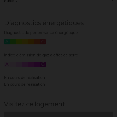
Pièce :
Diagnostics énergétiques
Diagnostic de performance énergétique
A
B
C
D
E
F
G
Indice d'émission de gaz à effet de serre
A
B
C
D
E
F
G
En cours de réalisation
En cours de réalisation
Visitez ce logement