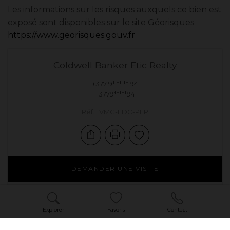
Les informations sur les risques auxquels ce bien est
exposé sont disponibles sur le site Géorisques
https://www.georisques.gouv.fr
Coldwell Banker Etic Realty
+377 9* ** ** 94
+3779*****94
Réf. : VMC-FDC-PEP
DEMANDER UNE VISITE
POSER UNE QUESTION
Explorer
Favoris
Contact