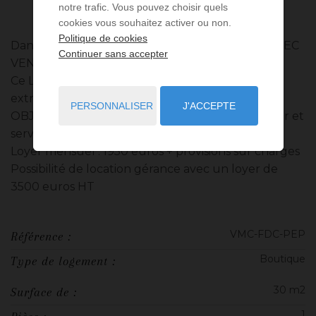
notre trafic. Vous pouvez choisir quels
cookies vous souhaitez activer ou non.
Politique de cookies
Dans le quartier de Saint Roman, SNACK BAR AVEC
Continuer sans accepter
VENTE A EMPORTER & LIVRAISON
Ce LOCAL est situé en RDC avec vitrine, toilette,
extraction en cuisine et terrasse.
PERSONNALISER
J'ACCEPTE
OBJET SOCIAL : snack bar avec vente a emporter et
service de livraison
Loyer mensuel : 1950 euros + provisions sur charges
Possibilité de location gérance avec un loyer de
3500 euros HT
VMC-FDC-PEP
Référence :
Boutique
Type de logement :
30 m2
Surface de :
1