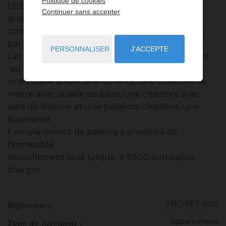
Politique de cookies
LE BETTINA est une residence située dans le
Continuer sans accepter
quartier du Jardin Exotique, à proximité des
commerces et à quelques minute à pied du Port
par ascenseur.
PERSONNALISER
J'ACCEPTE
Cet appartement de 4 pièces rénové entierement
est composé d'une entrée, salon/salle à manger,
une cuisine americiane ouverte, une chambre de
maitre avec sa salle de bains, une chambre avec
salle de douche et une troisième chambre, une
buanderie.
1 emplacement de parking à proximité de
l'immeuble.
Actuellement loué jusque à 9 500 euros plus
charges.
VMC-BET-2025
Référence :
Appartement
Type de logement :