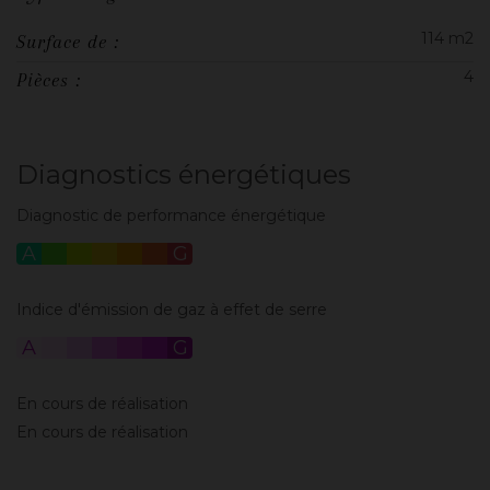
114 m2
Surface de :
4
Pièces :
Diagnostics énergétiques
Diagnostic de performance énergétique
A
B
C
D
E
F
G
Indice d'émission de gaz à effet de serre
A
B
C
D
E
F
G
En cours de réalisation
En cours de réalisation