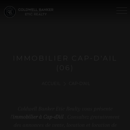
IMMOBILIER CAP-D'AIL
(06)
ACCUEIL
CAP-D'AIL
Coldwell Banker Etic Realty vous présente
l'
immobilier à Cap-d'Ail
. Consultez gratuitement
des annonces de vente, location et location de