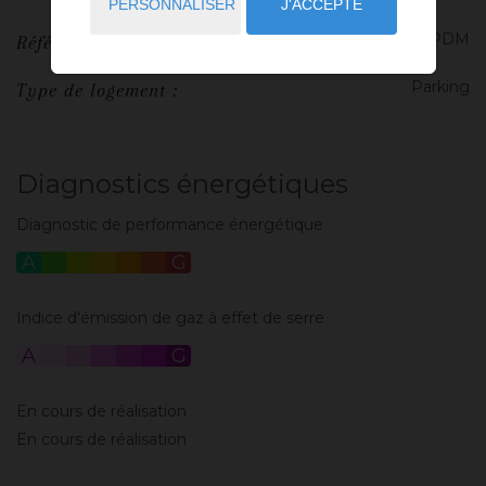
PERSONNALISER
J'ACCEPTE
VMC-2026-PDM
Référence :
Parking
Type de logement :
Diagnostics énergétiques
Diagnostic de performance énergétique
A
B
C
D
E
F
G
Indice d'émission de gaz à effet de serre
A
B
C
D
E
F
G
En cours de réalisation
En cours de réalisation