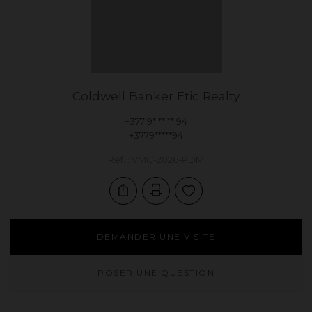
Coldwell Banker Etic Realty
+377 9* ** ** 94
+3779*****94
Réf. : VMC-2026-PDM
DEMANDER UNE VISITE
POSER UNE QUESTION