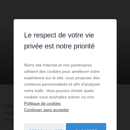
Le respect de votre vie
PARKING
À VENDRE
privée est notre priorité
MONACO
- 98000
/ RÉF: VMC-
2026-PDM
390 000 €
Notre site Internet et nos partenaires
utilisent des cookies pour améliorer votre
expérience sur le site, vous proposer des
contenus personnalisés et afin d’analyser
notre trafic. Vous pouvez choisir quels
cookies vous souhaitez activer ou non.
Politique de cookies
EMPLACEMENT DE PARKING FERME AU
Continuer sans accepter
RDC
TOUT TYPE DE VOITURES