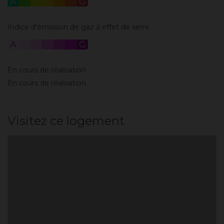
A
B
C
D
E
F
G
Indice d'émission de gaz à effet de serre
A
B
C
D
E
F
G
En cours de réalisation
En cours de réalisation
Visitez ce logement