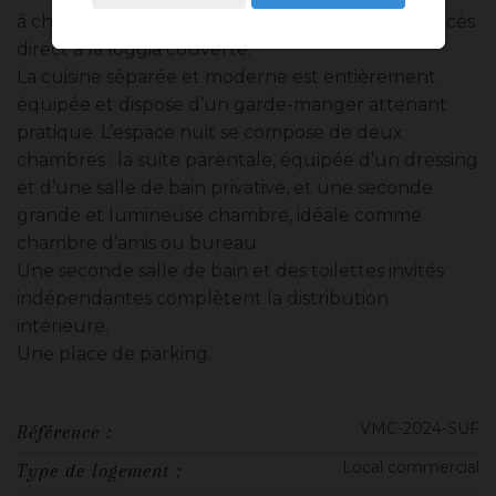
à chevrons et un éclairage LED encastré, avec accès
direct à la loggia couverte.
La cuisine séparée et moderne est entièrement
équipée et dispose d’un garde-manger attenant
pratique. L’espace nuit se compose de deux
chambres : la suite parentale, équipée d’un dressing
et d’une salle de bain privative, et une seconde
grande et lumineuse chambre, idéale comme
chambre d’amis ou bureau.
Une seconde salle de bain et des toilettes invités
indépendantes complètent la distribution
intérieure.
Une place de parking.
VMC-2024-SUF
Référence :
Local commercial
Type de logement :