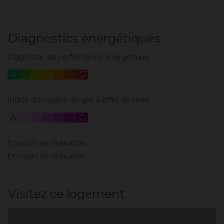
Diagnostics énergétiques
Diagnostic de performance énergétique
A
B
C
D
E
F
G
Indice d'émission de gaz à effet de serre
A
B
C
D
E
F
G
En cours de réalisation
En cours de réalisation
Visitez ce logement