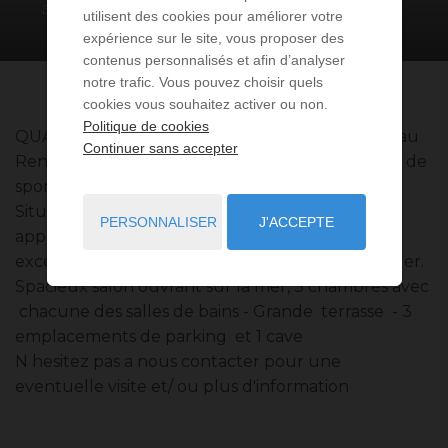
530
m² de surface
utilisent des cookies pour améliorer votre
expérience sur le site, vous proposer des
contenus personnalisés et afin d’analyser
notre trafic. Vous pouvez choisir quels
cookies vous souhaitez activer ou non.
Politique de cookies
QUARTIER MARETERRA - Rare - Appartement au
Continuer sans accepter
Renzo dans résidence avec gardien, piscine, salle de
sport.
Situé dans le nouvel écoquartier de Mareterra,
PERSONNALISER
J'ACCEPTE
appartement exceptionnel aux prestations
exceptionnelles offrant une vue unique sur la Mer.
Spacieux salon ouvrant sur la mer, 3 chambres avec
chacune des salles de bains - Grande terrasse - 3
emplacements de parking et 1 cave
N hesitez pas a nous contacter pour une
eventuelle visite et/ ou plus d'information