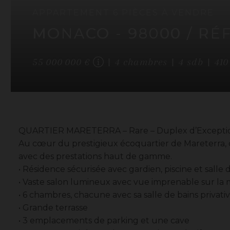
APPARTEMENT
6 PIÈCES
À VENDRE
MONACO
- 98000
/ RÉ
55 000 000 €
4
chambres
4
sdb
41
QUARTIER MARETERRA – Rare – Duplex d’Exceptio
Au cœur du prestigieux écoquartier de Mareterra,
avec des prestations haut de gamme.
• Résidence sécurisée avec gardien, piscine et salle 
• Vaste salon lumineux avec vue imprenable sur la
• 6 chambres, chacune avec sa salle de bains privati
• Grande terrasse
• 3 emplacements de parking et une cave