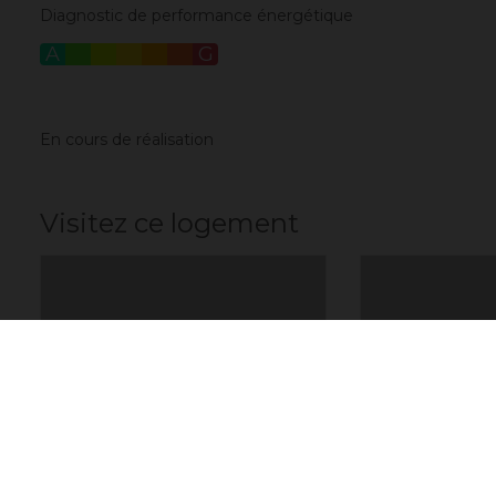
Diagnostic de performance énergétique
A
B
C
D
E
F
G
En cours de réalisation
Visitez ce logement