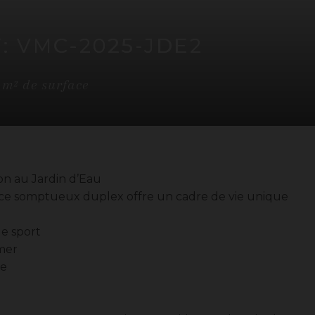
F: VMC-2025-JDE2
0
m² de surface
n au Jardin d’Eau
 ce somptueux duplex offre un cadre de vie unique
de sport
 mer
ve