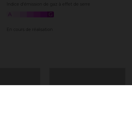
Indice d'émission de gaz à effet de serre
A
B
C
D
E
F
G
En cours de réalisation