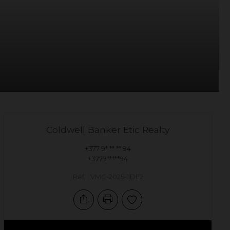
Coldwell Banker Etic Realty
+377 9* ** ** 94
+3779*****94
Réf. : VMC-2025-JDE2