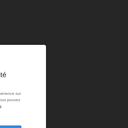
ité
périence sur
 Vous pouvez
s