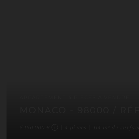
APPARTEMENT
4 PIÈCES
À VENDRE
MONACO
- 98000
/ RÉ
5 150 000 €
4
pièces
114
m² de surfac