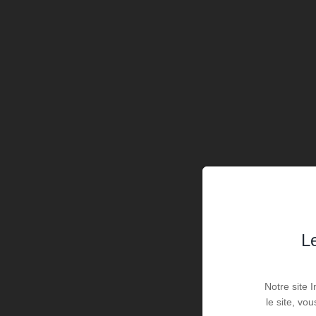
Le
Notre site 
le site, vo