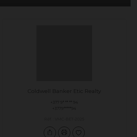
Coldwell Banker Etic Realty
+377 9* ** ** 94
+3779*****94
Réf. : VMC-BET-2025