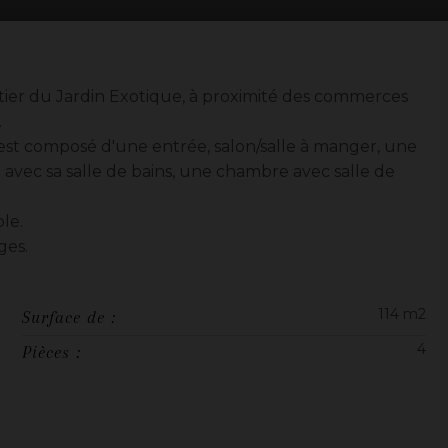
ier du Jardin Exotique, à proximité des commerces
.
st composé d'une entrée, salon/salle à manger, une
avec sa salle de bains, une chambre avec salle de
ble.
ges.
114 m2
Surface de :
4
Pièces :