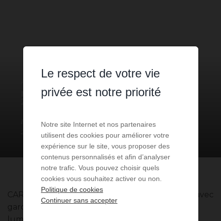
Le respect de votre vie
APPARTEMENT
1 PIÈCE
À VENDRE
privée est notre priorité
MONACO
- 98000
/ RÉF: VMC-
2024-MON
1 790 000 €
1
pièce
1
sdb
Notre site Internet et nos partenaires
25
m² de surface
utilisent des cookies pour améliorer votre
expérience sur le site, vous proposer des
contenus personnalisés et afin d’analyser
notre trafic. Vous pouvez choisir quels
cookies vous souhaitez activer ou non.
Politique de cookies
CARRE d' OR - Dans une résidence de prestige avec
Continuer sans accepter
gardien 24h/7, Studio entièrement rénové,
lumineux et raffiné, à deux pas de la Place du