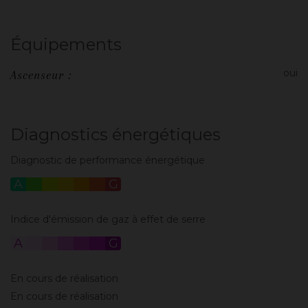
Équipements
oui
Ascenseur :
Diagnostics énergétiques
Diagnostic de performance énergétique
A
B
C
D
E
F
G
Indice d'émission de gaz à effet de serre
A
B
C
D
E
F
G
En cours de réalisation
En cours de réalisation