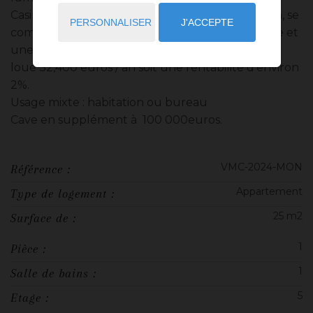
Casino. Ce studio ayant ue vue sur cour et jardin, se
PERSONNALISER
J'ACCEPTE
compose d’un hall d’entrée, une pièce principale et
une salle de bain équipée. Actuellement
loué 32,400 euros / an soit une rentabilité d'environ
2%.
Usage mixte : habitation ou bureau
Cave en supplément à 100 000euros.
VMC-2024-MON
Référence :
Appartement
Type de logement :
25 m2
Surface de :
1
Pièce :
1
Salle de bains :
5
Etage :